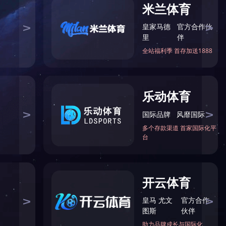
微信公众号
投诉建议平台
公司地址：河北省石家庄市元氏县元赵路
国内销售电话：
0311-84626641
传真：
0311-84635794
邮箱：
chengxin@dogan-plastik.com