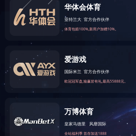
走进诚信
产品中心
新闻资讯
公司简介
全部产品
开云手机web版登
开云手机web版登录入口
营销网络
行业动态
资质荣誉
厂容厂貌
视频中心