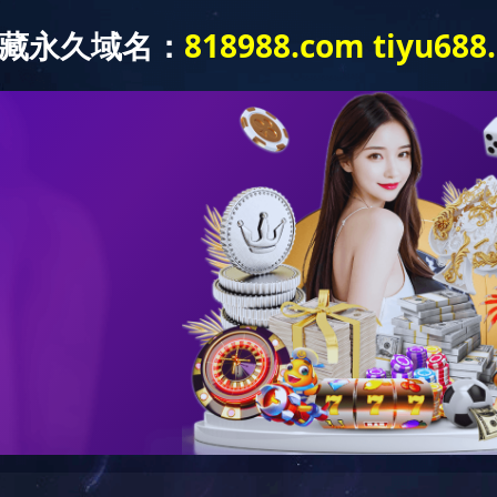
开云手机web版
走进
产品
新闻
人才
开云
登录入口
诚信
中心
资讯
招聘
标签管理
类别
急性毒性
诚信集团